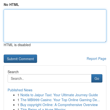
No HTML
HTML is disabled
Report Page
Search
Go
Published News
1
Noida to Jaipur Taxi: Your Ultimate Journey Guide
1
The MBI999 Casino: Your Top Online Gaming De...
1
Buy copyright Online: A Comprehensive Overview
1
This Reign of a Huge Warrior