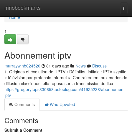
Home
mnobookmarks
Togg
navi
Home
1
Abonnement iptv
murraywihb624520
81 days ago
News
Discuss
1. Origines et évolution de l’IPTV • Définition initiale : IPTV signifie
« télévision par protocole Internet ». Contrairement aux modes de
diffusion classiques, elle repose sur la transmission de flux
https://gregorytups330658.actoblog.com/41925238/abonnement-
iptv
Comments
Who Upvoted
Comments
Submit a Comment