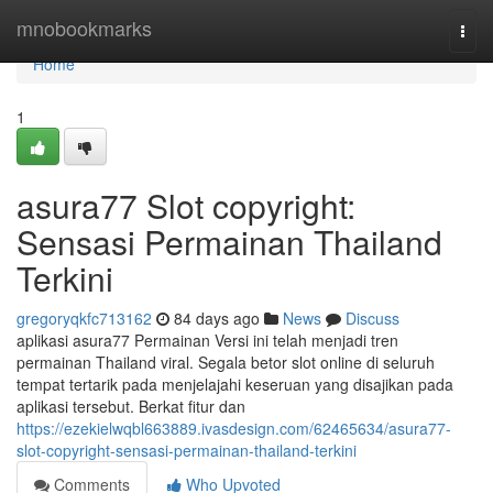
Home
mnobookmarks
Togg
navi
Home
1
asura77 Slot copyright:
Sensasi Permainan Thailand
Terkini
gregoryqkfc713162
84 days ago
News
Discuss
aplikasi asura77 Permainan Versi ini telah menjadi tren
permainan Thailand viral. Segala betor slot online di seluruh
tempat tertarik pada menjelajahi keseruan yang disajikan pada
aplikasi tersebut. Berkat fitur dan
https://ezekielwqbl663889.ivasdesign.com/62465634/asura77-
slot-copyright-sensasi-permainan-thailand-terkini
Comments
Who Upvoted