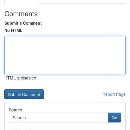
Comments
Submit a Comment
No HTML
HTML is disabled
Report Page
Search
Go