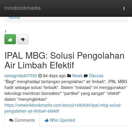
Home
mnobookmarks
Togg
navi
Home
1
IPAL MBG: Solusi Pengolahan
Air Limbah Efektif
sairagndq407550
84 days ago
News
Discuss
"Bagi" menghadapi tantangan pengolahan" air limbah", IPAL MBG
hadir sebagai solusi "terbaik". Sistem "instalasi" ini menggunakan"
teknologi membran bioreaktor" "partikel" yang sangat" "efektif"
dalam "menyingkirkan"
https://networkbookmarks.com/story21492540/ipal-mbg-solusi-
pengolahan-air-limbah-efektif
Comments
Who Upvoted