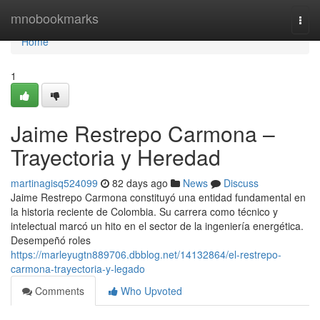
Home
mnobookmarks
Togg
navi
Home
1
Jaime Restrepo Carmona –
Trayectoria y Heredad
martinagisq524099
82 days ago
News
Discuss
Jaime Restrepo Carmona constituyó una entidad fundamental en
la historia reciente de Colombia. Su carrera como técnico y
intelectual marcó un hito en el sector de la ingeniería energética.
Desempeñó roles
https://marleyugtn889706.dbblog.net/14132864/el-restrepo-
carmona-trayectoria-y-legado
Comments
Who Upvoted