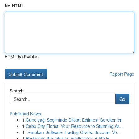
No HTML
HTML is disabled
Report Page
Search
Go
Published News
1
Günelyağı Seçiminde Dikkat Edilmesi Gerekenler
1
Cebu City Florist: Your Resource to Stunning Ar...
1
Temukan Software Trading Gratis: Bocoran Vo...
1
Perfecting the Infernal Spellcaster: A 5th E...