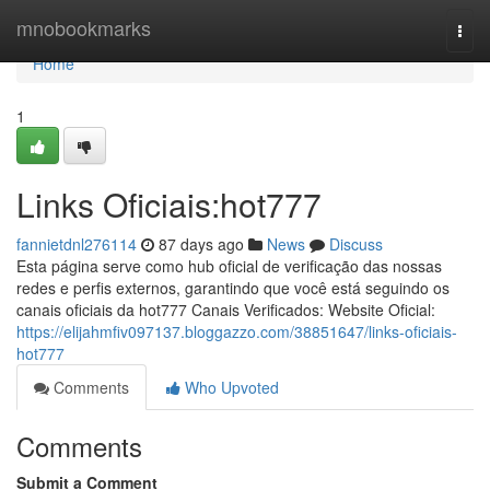
Home
mnobookmarks
Togg
navi
Home
1
Links Oficiais:hot777
fannietdnl276114
87 days ago
News
Discuss
Esta página serve como hub oficial de verificação das nossas
redes e perfis externos, garantindo que você está seguindo os
canais oficiais da hot777 Canais Verificados: Website Oficial:
https://elijahmfiv097137.bloggazzo.com/38851647/links-oficiais-
hot777
Comments
Who Upvoted
Comments
Submit a Comment