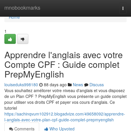
Home
mnobookmarks
Togg
navi
Home
1
Apprendre l'anglais avec votre
Compte CPF : Guide complet
PrepMyEnglish
louiseduks998180
88 days ago
News
Discuss
Vous souhaitez améliorer votre niveau d'anglais et vous disposez
de un Plan CPF ? PrepMyEnglish vous présente un guide complet
pour utiliser vos droits CPF et payer vos cours d'anglais. Ce
tutoriel
https://sachinqvum102912.blogadvize.com/49658092/apprendre-
l-anglais-avec-votre-plan-cpf-guide-complet-prepmyenglish
Comments
Who Upvoted