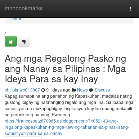
Home
mnobookmarks
Togg
navi
Home
1
Ang mga Regalong Pasko ng
ang Nanay sa Pilipinas : Mga
Ideya Para sa kay Inay
philipknwo613907
91 days ago
News
Discuss
Kapag sumapit na ang panahon ng Kapaskuhan, madalas nating
gustong ibigay ng natatanging regalo ang mga Ina. Sa ibaba mga
suhestiyon na makapagbigay-inspirasyon kay iyo upang makapili
ng perpektong handog. Pwedeng
https://francesoatz876085.dsiblogger.com/74052143/ang-
regalong-kapaskuhan-ng-mga-ilaw-ng-tahanan-sa-pinas-isang-
suhestiyon-para-sa-sa-nanay