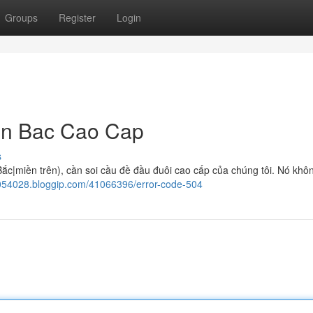
Groups
Register
Login
en Bac Cao Cap
s
ắc|miền trên), cần soi cầu đề đầu đuôi cao cấp của chúng tôi. Nó khô
sy054028.bloggip.com/41066396/error-code-504