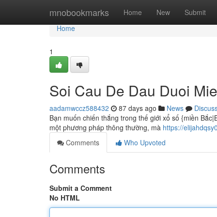
Home
mnobookmarks
Home
New
Submit
Home
1
Soi Cau De Dau Duoi Mi
aadamwccz588432
87 days ago
News
Discus
Bạn muốn chiến thắng trong thế giới xổ số {miền Bắc|B
một phương pháp thông thường, mà
https://elijahdq
Comments
Who Upvoted
Comments
Submit a Comment
No HTML