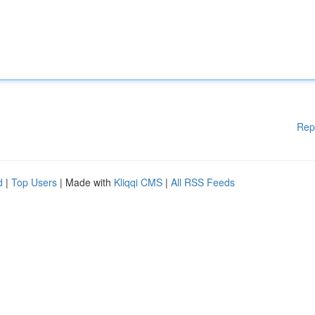
Rep
d
|
Top Users
| Made with
Kliqqi CMS
|
All RSS Feeds