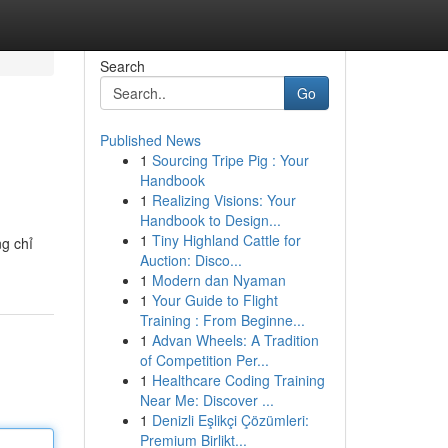
Search
Go
Published News
1
Sourcing Tripe Pig : Your
Handbook
1
Realizing Visions: Your
Handbook to Design...
1
Tiny Highland Cattle for
ng chỉ
Auction: Disco...
1
Modern dan Nyaman
1
Your Guide to Flight
Training : From Beginne...
1
Advan Wheels: A Tradition
of Competition Per...
1
Healthcare Coding Training
Near Me: Discover ...
1
Denizli Eşlikçi Çözümleri:
Premium Birlikt...