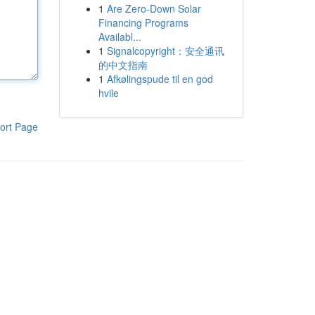
1
Are Zero-Down Solar
Financing Programs
Availabl...
1
Signalcopyright：安全通讯
的中文指南
1
Afkølingspude til en god
hvile
ort Page