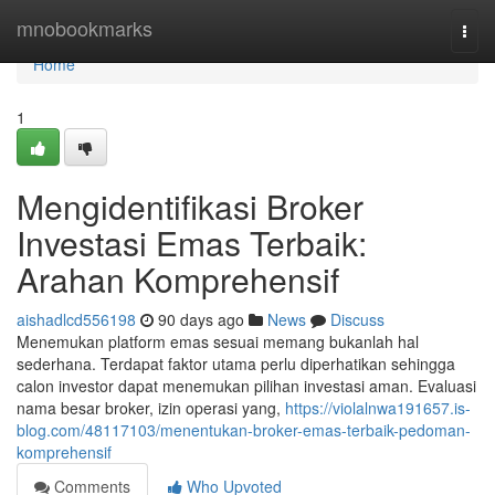
Home
mnobookmarks
Togg
navi
Home
1
Mengidentifikasi Broker
Investasi Emas Terbaik:
Arahan Komprehensif
aishadlcd556198
90 days ago
News
Discuss
Menemukan platform emas sesuai memang bukanlah hal
sederhana. Terdapat faktor utama perlu diperhatikan sehingga
calon investor dapat menemukan pilihan investasi aman. Evaluasi
nama besar broker, izin operasi yang,
https://violalnwa191657.is-
blog.com/48117103/menentukan-broker-emas-terbaik-pedoman-
komprehensif
Comments
Who Upvoted