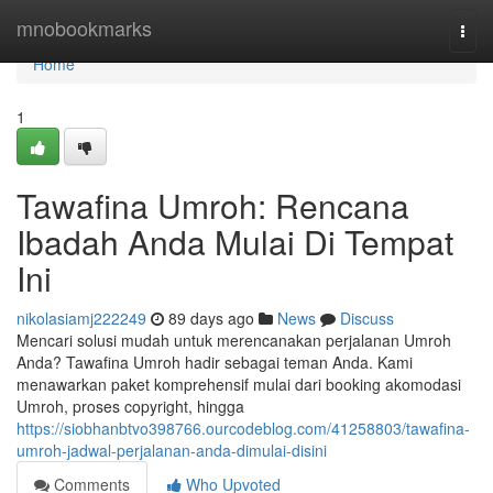
Home
mnobookmarks
Togg
navi
Home
1
Tawafina Umroh: Rencana
Ibadah Anda Mulai Di Tempat
Ini
nikolasiamj222249
89 days ago
News
Discuss
Mencari solusi mudah untuk merencanakan perjalanan Umroh
Anda? Tawafina Umroh hadir sebagai teman Anda. Kami
menawarkan paket komprehensif mulai dari booking akomodasi
Umroh, proses copyright, hingga
https://siobhanbtvo398766.ourcodeblog.com/41258803/tawafina-
umroh-jadwal-perjalanan-anda-dimulai-disini
Comments
Who Upvoted