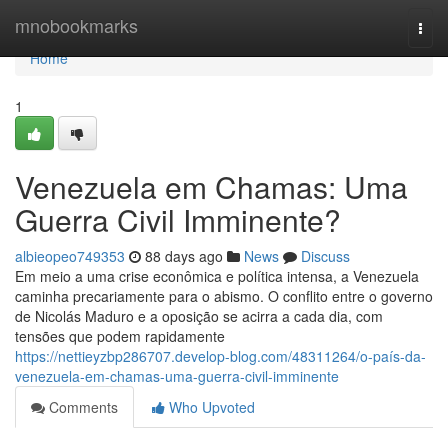
Home
mnobookmarks
Togg
navi
Home
1
Venezuela em Chamas: Uma
Guerra Civil Imminente?
albieopeo749353
88 days ago
News
Discuss
Em meio a uma crise econômica e política intensa, a Venezuela
caminha precariamente para o abismo. O conflito entre o governo
de Nicolás Maduro e a oposição se acirra a cada dia, com
tensões que podem rapidamente
https://nettieyzbp286707.develop-blog.com/48311264/o-país-da-
venezuela-em-chamas-uma-guerra-civil-imminente
Comments
Who Upvoted