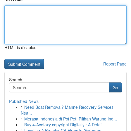
HTML is disabled
Report Page
Search
Go
Published News
1
Need Boat Removal? Marine Recovery Services
Nea...
1
Merasa Indonesia di Poi Pet: Pilihan Warung Ind...
1
Buy 4-Acetoxy copyright Digitally : A Detai...
1
Locating A Premier CA Firms in Gurugram