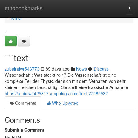
Home
mnobookmarks
Togg
navi
Home
1
```text
zubairalwr546773
89 days ago
News
Discuss
Wissenschaft : Was steckt rein? Die Wissenschaft ist eine
komplexe Teil der Physik, der sich mit dem Verhalten von sehr
kleinen Teilchen beschäftigt. Sie stellt eine klassische Annahme
https://amielwir425817.ampblogs.com/text-77989537
Comments
Who Upvoted
Comments
Submit a Comment
No HTML