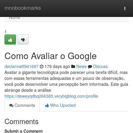
Home
mnobookmarks
Togg
navi
Home
1
Como Avaliar o Google
declanvwtf941697
179 days ago
News
Discuss
Avaliar a gigante tecnológica pode parecer uma tarefa difícil, mas
com essas ferramentas adequadas e um pouco de observação,
você pode desenvolver uma percepção bem informada. Este guia
abrange desde a análise
https://deweyqdbq266365.verybigblog.com/profile
Comments
Who Upvoted
Comments
Submit a Comment