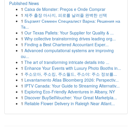
Published News
1
Caixa de Monster: Preços e Onde Comprar
1
제주 출장 마사지, 피로를 날려줄 완벽한 선택
1
Бързият Семеен Специалист Варна: Решения на
Тв...
1
Our Texas Pallets: Your Supplier for Quality & ...
1
Why collective brainstorming drives leading org...
1
Finding a Best Chartered Accountant Exper...
1
Advanced computational systems are improving
ou...
1
The art of transforming intricate details into ...
1
Enhance Your Events with Luxury Photo Booths in...
1
주소모아, 주소킹, 주소월드, 주소야: 주소 정보를...
1
Levantamento Atlas Bloomberg 2026: Perspectiv...
1
IPTV Canada: Your Guide to Streaming Alternativ...
1
Exploring Eco-Friendly Adventures in Albany, NY
1
Discover BuySellVoucher: Your Great Marketpla...
1
Reliable Flower Delivery in Raleigh Near Atlant...