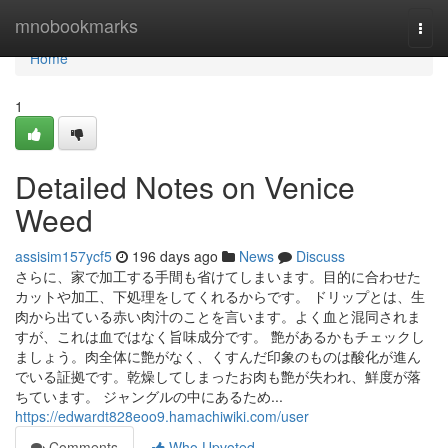
Home
mnobookmarks
Togg
navi
Home
1
Detailed Notes on Venice
Weed
assisim157ycf5
196 days ago
News
Discuss
さらに、家で加工する手間も省けてしまいます。目的に合わせた
カットや加工、下処理をしてくれるからです。 ドリップとは、生
肉から出ている赤い肉汁のことを言います。よく血と混同されま
すが、これは血ではなく旨味成分です。 艶があるかもチェックし
ましょう。肉全体に艶がなく、くすんだ印象のものは酸化が進ん
でいる証拠です。乾燥してしまったお肉も艶が失われ、鮮度が落
ちています。 ジャングルの中にあるため...
https://edwardt828eoo9.hamachiwiki.com/user
Comments
Who Upvoted