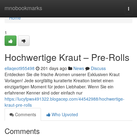
Home
mnobookmarks
Togg
navi
Home
1
Hochwertige Kraut – Pre-Rolls
ellaqeot955498
201 days ago
News
Discuss
Entdecken Sie die frische Aromen unserer Exklusiven Kraut
Vorlagen! Jede sorgfältig kuratierte Kreation bietet einen
einzigartigen Moment für jeden Liebhaber. Wenn Sie ein
erfahrener Kenner sind oder einfach nur
https://lucyfpwx491322.blogacep.com/44542988/hochwertige-
kraut-pre-rolls
Comments
Who Upvoted
Comments