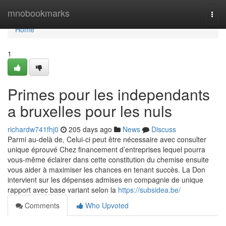
Home
mnobookmarks
Togg
navi
Home
1
Primes pour les independants
a bruxelles pour les nuls
richardw741fhj0
205 days ago
News
Discuss
Parmi au-delà de, Celui-ci peut être nécessaire avec consulter
unique éprouvé Chez financement d’entreprises lequel pourra
vous-même éclairer dans cette constitution du chemise ensuite
vous aider à maximiser les chances en tenant succès. La Don
intervient sur les dépenses admises en compagnie de unique
rapport avec base variant selon la
https://subsidea.be/
Comments
Who Upvoted