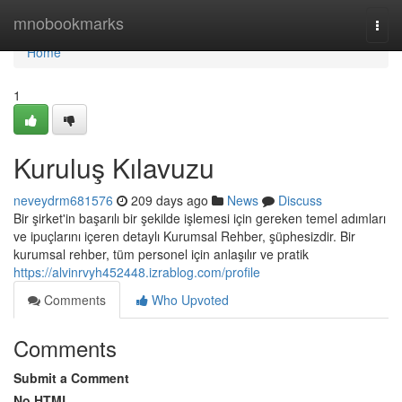
Home
mnobookmarks
Togg
navi
Home
1
Kuruluş Kılavuzu
neveydrm681576
209 days ago
News
Discuss
Bir şirket'in başarılı bir şekilde işlemesi için gereken temel adımları
ve ipuçlarını içeren detaylı Kurumsal Rehber, şüphesizdir. Bir
kurumsal rehber, tüm personel için anlaşılır ve pratik
https://alvinrvyh452448.izrablog.com/profile
Comments
Who Upvoted
Comments
Submit a Comment
No HTML