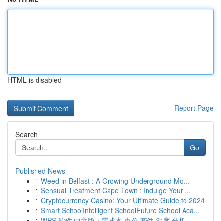
HTML is disabled
Report Page
Search
Go
Published News
1
Weed in Belfast : A Growing Underground Mo...
1
Sensual Treatment Cape Town : Indulge Your ...
1
Cryptocurrency Casino: Your Ultimate Guide to 2024
1
Smart SchoolIntelligent SchoolFuture School Aca...
1
WPS 软件 中文版：零成本 办公 套件 深度 分析