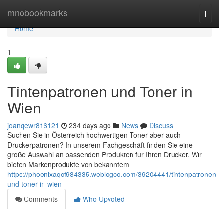
Home
mnobookmarks
Togg
navi
Home
1
Tintenpatronen und Toner in
Wien
joanqewr816121
234 days ago
News
Discuss
Suchen Sie in Österreich hochwertigen Toner aber auch
Druckerpatronen? In unserem Fachgeschäft finden Sie eine
große Auswahl an passenden Produkten für Ihren Drucker. Wir
bieten Markenprodukte von bekanntem
https://phoenixaqcf984335.weblogco.com/39204441/tintenpatronen-
und-toner-in-wien
Comments
Who Upvoted