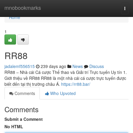
Home
mnobookmarks
Togg
navi
Home
1
RR88
jadalemf556515
239 days ago
News
Discuss
RR88 – Nhà cái Cá cược Thể thao và Giải trí Trực tuyến Uy tín 1.
Giới thiệu về RR88 RR88 là một nhà cái cá cược trực tuyến được
biết đến tại thị trường châu Á.
https://rr88.bar/
Comments
Who Upvoted
Comments
Submit a Comment
No HTML