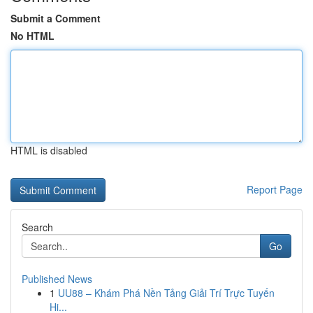
Submit a Comment
No HTML
HTML is disabled
Report Page
Search
Go
Published News
1
UU88 – Khám Phá Nền Tảng Giải Trí Trực Tuyến
Hi...