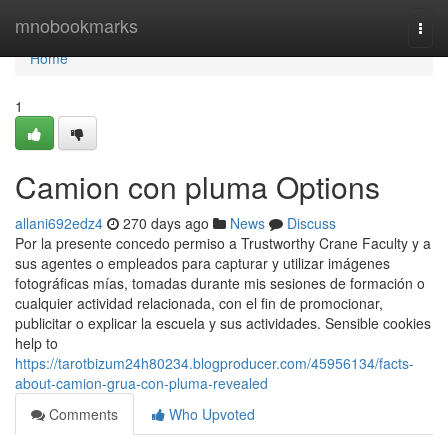
Home
mnobookmarks
Togg
navi
Home
1
Camion con pluma Options
allani692edz4
270 days ago
News
Discuss
Por la presente concedo permiso a Trustworthy Crane Faculty y a
sus agentes o empleados para capturar y utilizar imágenes
fotográficas mías, tomadas durante mis sesiones de formación o
cualquier actividad relacionada, con el fin de promocionar,
publicitar o explicar la escuela y sus actividades. Sensible cookies
help to
https://tarotbizum24h80234.blogproducer.com/45956134/facts-
about-camion-grua-con-pluma-revealed
Comments
Who Upvoted