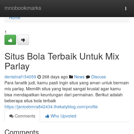
Home
mnobookmarks
Togg
navi
Home
1
Situs Bola Terbaik Untuk Mix
Parlay
denistnaf154059
268 days ago
News
Discuss
Para fanatik judi, kamu pasti ingin situs yang aman untuk bermain
mix parlay. Memilih situs yang tepat sangat krusial agar kamu
bisa mendapatkan keuntungan dari permainan. Berikut adalah
beberapa situs bola terbaik
https://janicebmra842434.thekatyblog.com/profile
Comments
Who Upvoted
Comments