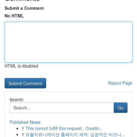
Submit a Comment
No HTML
HTML is disabled
Report Page
Search
Go
Published News
1
This cannot fulfill this request . Creatin...
1
유월커뮤니케이션 홈페이지 제작: 성공적인 비즈니...