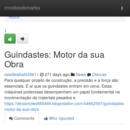
Home
mnobookmarks
Togg
navi
Home
1
Guindastes: Motor da sua
Obra
estellewbaf435611
271 days ago
News
Discuss
Para qualquer projeto de construção, a precisão e a força são
essenciais. É aí que os guindastes entram em cena. Estas
máquinas poderosas desempenham um papel fundamental na
movimentação de materiais pesados e
https://declanoiwv885469.blogrelation.com/44662597/guindastes-
motor-da-sua-obra
Comments
Who Upvoted