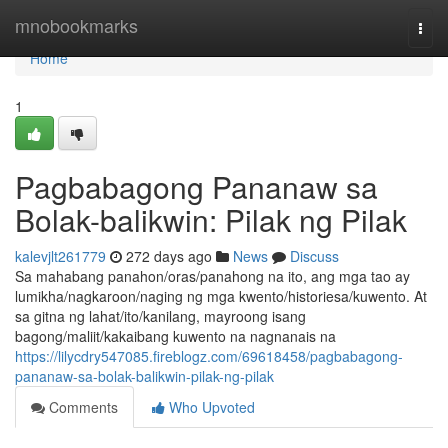
Home
mnobookmarks
Togg
navi
Home
1
Pagbabagong Pananaw sa
Bolak-balikwin: Pilak ng Pilak
kalevjlt261779
272 days ago
News
Discuss
Sa mahabang panahon/oras/panahong na ito, ang mga tao ay
lumikha/nagkaroon/naging ng mga kwento/historiesa/kuwento. At
sa gitna ng lahat/ito/kanilang, mayroong isang
bagong/maliit/kakaibang kuwento na nagnanais na
https://lilycdry547085.fireblogz.com/69618458/pagbabagong-
pananaw-sa-bolak-balikwin-pilak-ng-pilak
Comments
Who Upvoted