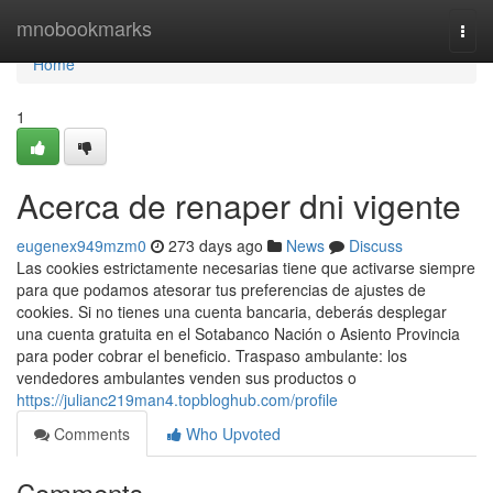
Home
mnobookmarks
Togg
navi
Home
1
Acerca de renaper dni vigente
eugenex949mzm0
273 days ago
News
Discuss
Las cookies estrictamente necesarias tiene que activarse siempre
para que podamos atesorar tus preferencias de ajustes de
cookies. Si no​ tienes una cuenta bancaria, deberás desplegar
una cuenta ​gratuita en el Sotabanco Nación o Asiento Provincia
para poder cobrar el beneficio. Traspaso ambulante: los
vendedores ambulantes venden sus productos o
https://julianc219man4.topbloghub.com/profile
Comments
Who Upvoted
Comments