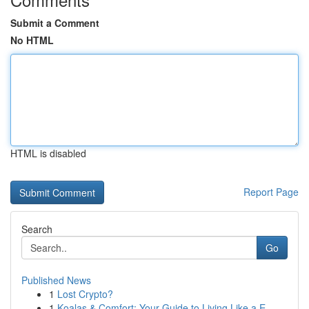
Submit a Comment
No HTML
HTML is disabled
Report Page
Search
Go
Published News
1
Lost Crypto?
1
Koalas & Comfort: Your Guide to Living Like a E...