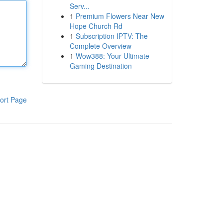
Serv...
1
Premium Flowers Near New
Hope Church Rd
1
Subscription IPTV: The
Complete Overview
1
Wow388: Your Ultimate
Gaming Destination
ort Page