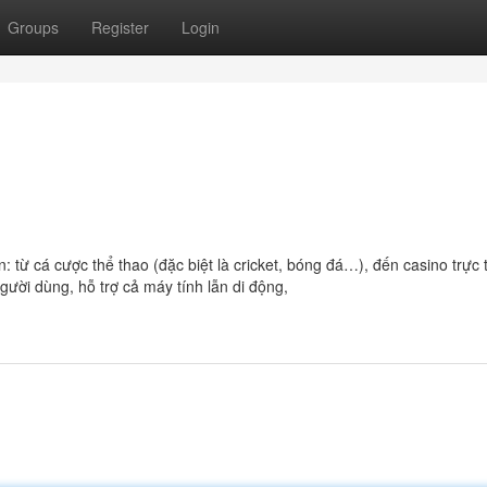
Groups
Register
Login
từ cá cược thể thao (đặc biệt là cricket, bóng đá…), đến casino trực ti
người dùng, hỗ trợ cả máy tính lẫn di động,