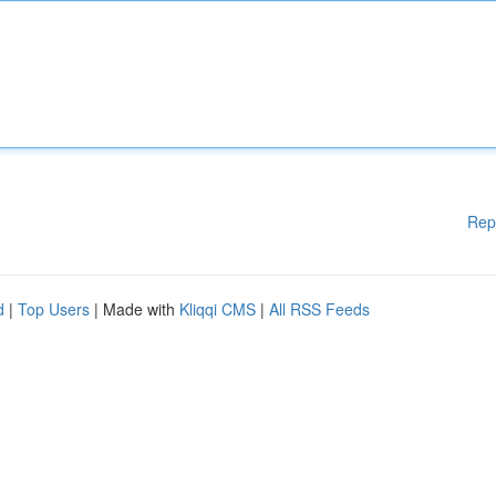
Rep
d
|
Top Users
| Made with
Kliqqi CMS
|
All RSS Feeds