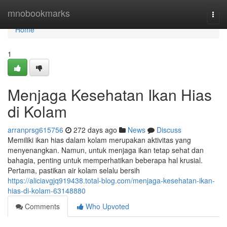
Home
mnobookmarks
Togg
navi
Home
1
Menjaga Kesehatan Ikan Hias
di Kolam
arranprsg615756
272 days ago
News
Discuss
Memiliki ikan hias dalam kolam merupakan aktivitas yang
menyenangkan. Namun, untuk menjaga ikan tetap sehat dan
bahagia, penting untuk memperhatikan beberapa hal krusial.
Pertama, pastikan air kolam selalu bersih
https://aliciavgjq919438.total-blog.com/menjaga-kesehatan-ikan-
hias-di-kolam-63148880
Comments
Who Upvoted