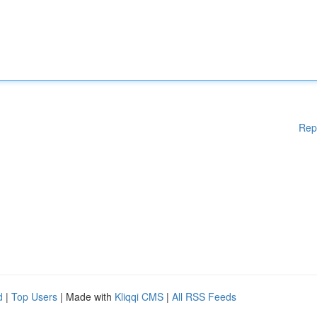
Rep
d
|
Top Users
| Made with
Kliqqi CMS
|
All RSS Feeds