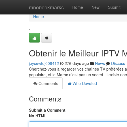
Home
mnobookmarks
Home
New
Submit
Home
1
Obtenir le Meilleur IPTV
joycewtoj008412
276 days ago
News
Discuss
Cherchez-vous à regarder vos chaînes TV préférées au
populaire, et le Maroc n'est pas un secret. Il existe 
Comments
Who Upvoted
Comments
Submit a Comment
No HTML