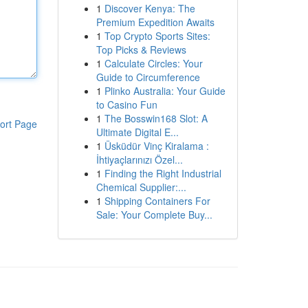
1
Discover Kenya: The
Premium Expedition Awaits
1
Top Crypto Sports Sites:
Top Picks & Reviews
1
Calculate Circles: Your
Guide to Circumference
1
Plinko Australia: Your Guide
to Casino Fun
1
The Bosswin168 Slot: A
ort Page
Ultimate Digital E...
1
Üsküdür Vinç Kiralama :
İhtiyaçlarınızı Özel...
1
Finding the Right Industrial
Chemical Supplier:...
1
Shipping Containers For
Sale: Your Complete Buy...