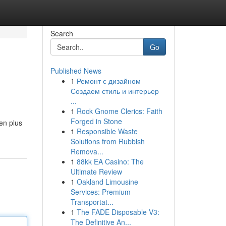
Search
Go
Published News
1
Ремонт с дизайном
Создаем стиль и интерьер
...
1
Rock Gnome Clerics: Faith
Forged in Stone
en plus
1
Responsible Waste
Solutions from Rubbish
Remova...
1
88kk EA Casino: The
Ultimate Review
1
Oakland Limousine
Services: Premium
Transportat...
1
The FADE Disposable V3:
The Definitive An...