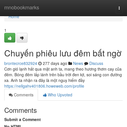
Home
mnobookmarks
Togg
navi
Home
1
Chuyến phiêu lưu đêm bất ngờ
brontecrce832924
277 days ago
News
Discuss
Cơn gió lạnh hất qua mặt anh ta, mang theo hương thơm cay của
đêm. Bóng đêm lấp lánh trên bầu trời đen kịt, soi sáng con đường
xa. Anh ta nhận ra đây là một nguy hiểm đầy
https://nellgahv401806.howeweb.com/profile
Comments
Who Upvoted
Comments
Submit a Comment
No HTML