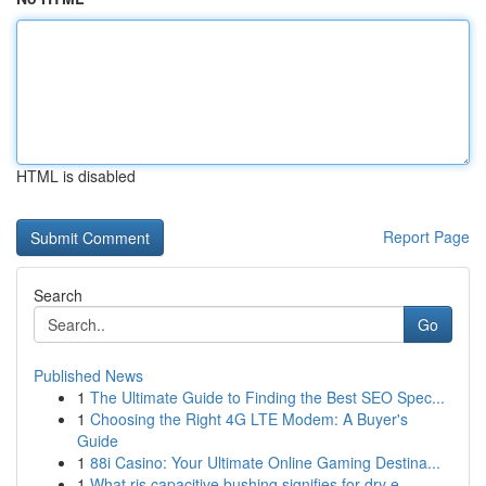
HTML is disabled
Report Page
Search
Go
Published News
1
The Ultimate Guide to Finding the Best SEO Spec...
1
Choosing the Right 4G LTE Modem: A Buyer's
Guide
1
88i Casino: Your Ultimate Online Gaming Destina...
1
What ris capacitive bushing signifies for dry e...