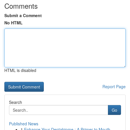
Comments
Submit a Comment
No HTML
HTML is disabled
Report Page
Search
Go
Published News
1
Enhance Your Dentabiome : A Primer to Mouth ...