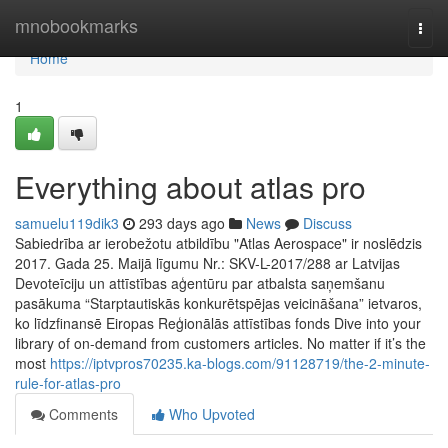
Home
mnobookmarks
Togg
navi
Home
1
Everything about atlas pro
samuelu119dik3
293 days ago
News
Discuss
Sabiedrība ar ierobežotu atbildību "Atlas Aerospace" ir noslēdzis
2017. Gada 25. Maijā līgumu Nr.: SKV-L-2017/288 ar Latvijas
Devoteīciju un attīstības aģentūru par atbalsta saņemšanu
pasākuma “Starptautiskās konkurētspējas veicināšana” ietvaros,
ko līdzfinansē Eiropas Reģionālās attīstības fonds Dive into your
library of on-demand from customers articles. No matter if it’s the
most
https://iptvpros70235.ka-blogs.com/91128719/the-2-minute-
rule-for-atlas-pro
Comments
Who Upvoted