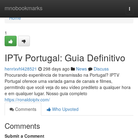
Home
mnobookmarks
Togg
navi
Home
1
IPTv Portugal: Guia Definitivo
henrixvhl428521
298 days ago
News
Discuss
Procurando experiência de transmissão na Portugal? IPTV
Portugal oferece uma variada gama de canais e filmes,
permitindo que você veja do seu vídeo predileto a qualquer hora
e em qualquer lugar. Nosso guia completo
https://ronaldoiptv.com/
Comments
Who Upvoted
Comments
Submit a Comment