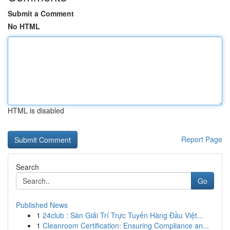
Submit a Comment
No HTML
HTML is disabled
Report Page
Search
Go
Published News
1
24club : Sàn Giải Trí Trực Tuyến Hàng Đầu Việt...
1
Cleanroom Certification: Ensuring Compliance an...