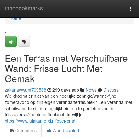
Home
mnobookmarks
Togg
navi
Home
1
Een Terras met Verschuifbare
Wand: Frisse Lucht Met
Gemak
zakariawwum769588
299 days ago
News
Discuss
Wie droomt er niet van een heerlijke zonnige/warme/fijne
zomeravond op zijn eigen veranda/terras/plek? Een veranda met
schuifwand biedt de mogelijkheid om te genieten van de
frisse/verse/zachte buitenlucht, terwijl je
https://www.tuinkamerxl.nl/over-ons/
Comments
Who Upvoted