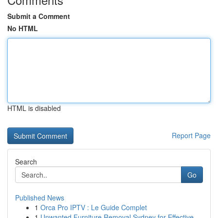
Submit a Comment
No HTML
HTML is disabled
Report Page
Search
Go
Published News
1
Orca Pro IPTV : Le Guide Complet
1
Unwanted Furniture Removal Sydney for Effective...