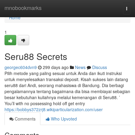
Home
mnobookmarks
Togg
navi
Home
1
Seru88 Secrets
georgec604dvn9
299 days ago
News
Discuss
Pilih metode yang paling sesuai untuk Anda dan ikuti instruksi
untuk menyelesaikan transaksi deposit. Kisah sukses lain datang
seru88 dari Andi, seorang mahasiswa di Bandung. Dia berbagi
pengalamannya tentang bagaimana dia bisa membiayai sebagian
besar kebutuhan kuliahnya melalui kemenangan di Seru88. ’
You’ll with no possessing hold off get entry
https://bobbys372zrj8.wikiparticularization.com/user
Comments
Who Upvoted
Comments