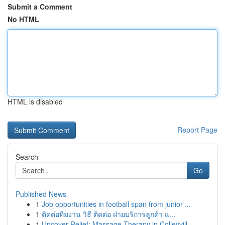
Submit a Comment
No HTML
HTML is disabled
Report Page
Search
Go
Published News
1
Job opportunities in football span from junior ...
1
ติดต่อทีมงาน วิธี ติดต่อ ฝ่ายบริการลูกค้า แ...
1
Uncover Relief: Massage Therapy in Colleyvill...