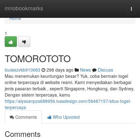
Home
mnobookmarks
Togg
navi
Home
1
TOMOROTOTO
louisezvkb910683
298 days ago
News
Discuss
Mau menemukan keuntungan besar? Yuk, coba bermain togel
online terpercaya di website resmi. Kami menyediakan berbagai
jenis pasaran terbaik , seperti Singapore, Hongkong, dan Sydney.
Dengan sistem terpercaya, kamu
https://alyssanpzs688956.ivasdesign.com/58487157/situs-togel-
terpercaya
Comments
Who Upvoted
Comments