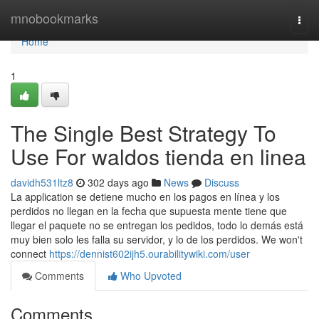
Home
mnobookmarks
Togg
navi
Home
1
The Single Best Strategy To
Use For waldos tienda en linea
davidh531ltz8
302 days ago
News
Discuss
La application se detiene mucho en los pagos en línea y los
perdidos no llegan en la fecha que supuesta mente tiene que
llegar el paquete no se entregan los pedidos, todo lo demás está
muy bien solo les falla su servidor, y lo de los perdidos. We won't
connect
https://dennist602ijh5.ourabilitywiki.com/user
Comments
Who Upvoted
Comments