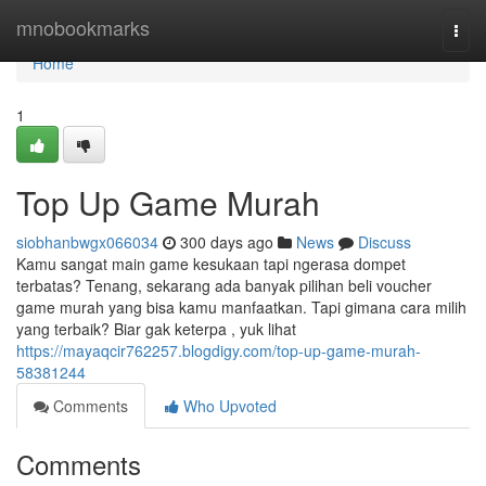
Home
mnobookmarks
Togg
navi
Home
1
Top Up Game Murah
siobhanbwgx066034
300 days ago
News
Discuss
Kamu sangat main game kesukaan tapi ngerasa dompet
terbatas? Tenang, sekarang ada banyak pilihan beli voucher
game murah yang bisa kamu manfaatkan. Tapi gimana cara milih
yang terbaik? Biar gak keterpa , yuk lihat
https://mayaqcir762257.blogdigy.com/top-up-game-murah-
58381244
Comments
Who Upvoted
Comments