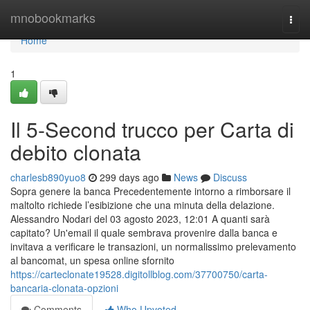
Home
mnobookmarks
Togg
navi
Home
1
Il 5-Second trucco per Carta di
debito clonata
charlesb890yuo8
299 days ago
News
Discuss
Sopra genere la banca Precedentemente intorno a rimborsare il
maltolto richiede l’esibizione che una minuta della delazione.
Alessandro Nodari del 03 agosto 2023, 12:01 A quanti sarà
capitato? Un'email il quale sembrava provenire dalla banca e
invitava a verificare le transazioni, un normalissimo prelevamento
al bancomat, un spesa online sfornito
https://carteclonate19528.digitollblog.com/37700750/carta-
bancaria-clonata-opzioni
Comments
Who Upvoted