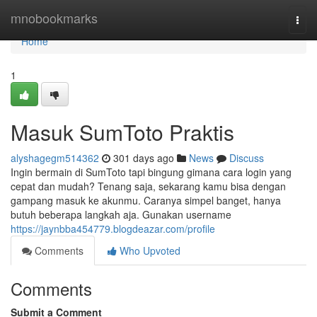
Home
mnobookmarks
Togg
navi
Home
1
Masuk SumToto Praktis
alyshagegm514362
301 days ago
News
Discuss
Ingin bermain di SumToto tapi bingung gimana cara login yang
cepat dan mudah? Tenang saja, sekarang kamu bisa dengan
gampang masuk ke akunmu. Caranya simpel banget, hanya
butuh beberapa langkah aja. Gunakan username
https://jaynbba454779.blogdeazar.com/profile
Comments
Who Upvoted
Comments
Submit a Comment