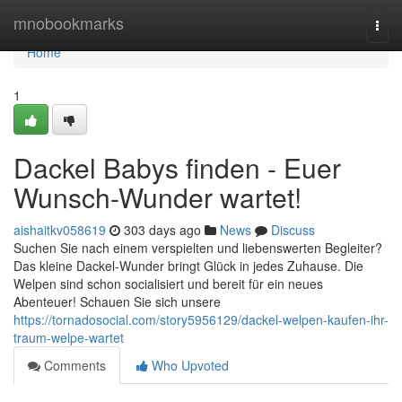
Home
mnobookmarks
Togg
navi
Home
1
Dackel Babys finden - Euer
Wunsch-Wunder wartet!
aishaitkv058619
303 days ago
News
Discuss
Suchen Sie nach einem verspielten und liebenswerten Begleiter?
Das kleine Dackel-Wunder bringt Glück in jedes Zuhause. Die
Welpen sind schon socialisiert und bereit für ein neues
Abenteuer! Schauen Sie sich unsere
https://tornadosocial.com/story5956129/dackel-welpen-kaufen-ihr-
traum-welpe-wartet
Comments
Who Upvoted