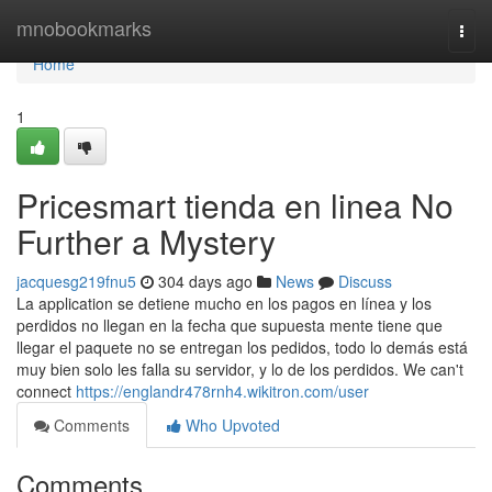
Home
mnobookmarks
Togg
navi
Home
1
Pricesmart tienda en linea No
Further a Mystery
jacquesg219fnu5
304 days ago
News
Discuss
La application se detiene mucho en los pagos en línea y los
perdidos no llegan en la fecha que supuesta mente tiene que
llegar el paquete no se entregan los pedidos, todo lo demás está
muy bien solo les falla su servidor, y lo de los perdidos. We can't
connect
https://englandr478rnh4.wikitron.com/user
Comments
Who Upvoted
Comments