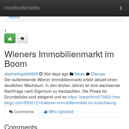
Home
mnobookmarks
Togg
navi
Home
1
Wieners Immobilienmarkt im
Boom
alysharbsp660856
304 days ago
News
Discuss
Der aufstrebende Wiener Immobilienmarkt erlebt aktuell einen
deutlichen Wachstum. In den letzten Jahren ist eine wachsende
Nachfrage nach Eigentum zu beobachten. Die Preise für
Grundstücke sind steigend und es
https://owainfrhc073902.free-
blogz.com/85001214/wiener-immobilienmarkt-im-aufschwung
Comments
Who Upvoted
Comments