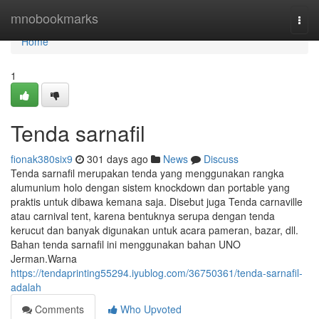
Home
mnobookmarks
Togg
navi
Home
1
Tenda sarnafil
fionak380six9
301 days ago
News
Discuss
Tenda sarnafil merupakan tenda yang menggunakan rangka
alumunium holo dengan sistem knockdown dan portable yang
praktis untuk dibawa kemana saja. Disebut juga Tenda carnaville
atau carnival tent, karena bentuknya serupa dengan tenda
kerucut dan banyak digunakan untuk acara pameran, bazar, dll.
Bahan tenda sarnafil ini menggunakan bahan UNO
Jerman.Warna
https://tendaprinting55294.iyublog.com/36750361/tenda-sarnafil-
adalah
Comments
Who Upvoted