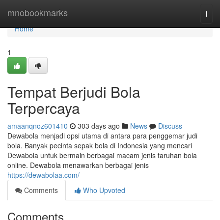
Home
mnobookmarks
Togg
navi
Home
1
Tempat Berjudi Bola
Terpercaya
amaanqnoz601410
303 days ago
News
Discuss
Dewabola menjadi opsi utama di antara para penggemar judi
bola. Banyak pecinta sepak bola di Indonesia yang mencari
Dewabola untuk bermain berbagai macam jenis taruhan bola
online. Dewabola menawarkan berbagai jenis
https://dewabolaa.com/
Comments
Who Upvoted
Comments