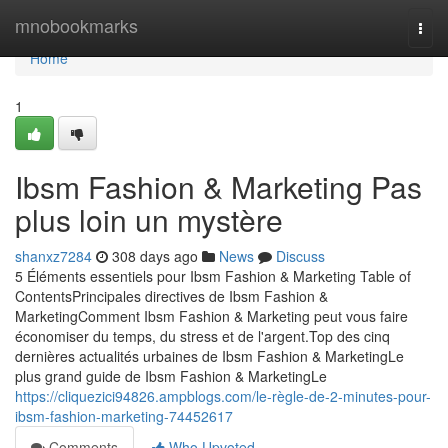
Home
mnobookmarks
Togg
navi
Home
1
Ibsm Fashion & Marketing Pas
plus loin un mystère
shanxz7284
308 days ago
News
Discuss
5 Éléments essentiels pour Ibsm Fashion & Marketing Table of
ContentsPrincipales directives de Ibsm Fashion &
MarketingComment Ibsm Fashion & Marketing peut vous faire
économiser du temps, du stress et de l'argent.Top des cinq
dernières actualités urbaines de Ibsm Fashion & MarketingLe
plus grand guide de Ibsm Fashion & MarketingLe
https://cliquezici94826.ampblogs.com/le-règle-de-2-minutes-pour-
ibsm-fashion-marketing-74452617
Comments
Who Upvoted