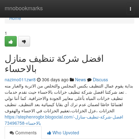
Home
mnobookmarks
Togg
navi
Home
1
افضل شركة تنظيف منازل
بالاحساء
nazimo011zwr8
306 days ago
News
Discuss
بداية يقوم عمال التنظيف بكنس المجلس والتخلص من الاتربة والغبار منه
. تعد شركتنا افضل شركة تنظيف خزانات بالاحساء حيث نقدم خدمات
تنظيف خزانات المياه بأعلى معايير الجودة والاحترافية. كما أننا نولي
اهتمامًا خاصًا لضمان عدم ترك أي بقايا كيميائية بعد التنظيف. تنظيف
الخزانات ،عزل الخزانات،تعقيم الخزانات في الاحساء والهفوف
https://stephenrogbr.blogocial.com/افضل-شركة-تنظيف-منازل-
بالاحساء-73496758
Comments
Who Upvoted