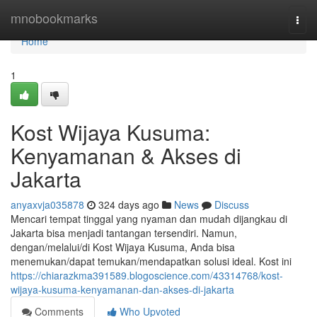
Home
mnobookmarks
Togg
navi
Home
1
Kost Wijaya Kusuma:
Kenyamanan & Akses di
Jakarta
anyaxvja035878
324 days ago
News
Discuss
Mencari tempat tinggal yang nyaman dan mudah dijangkau di
Jakarta bisa menjadi tantangan tersendiri. Namun,
dengan/melalui/di Kost Wijaya Kusuma, Anda bisa
menemukan/dapat temukan/mendapatkan solusi ideal. Kost ini
https://chiarazkma391589.blogoscience.com/43314768/kost-
wijaya-kusuma-kenyamanan-dan-akses-di-jakarta
Comments
Who Upvoted