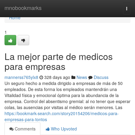
Home
mnobookmarks
Togg
navi
Home
1
La mejor parte de medicos
para empresas
mannerss765ylx8
328 days ago
News
Discuss
Un seguro hecho a medida dirigido a empresas de más de 50
empleados. De esta forma los empleados mantendrán una
Vitalidad física y emocional óptima para la abundancia de la
empresa. Control del absentismo gremial: al no tener que esperar
colas, las ausencias por visitas al médico serán menores. Las
https://bookmark-search.com/story20154206/medicos-para-
empresas-para-tontos
Comments
Who Upvoted