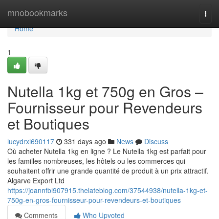
Home
mnobookmarks
Togg
navi
Home
1
Nutella 1kg et 750g en Gros –
Fournisseur pour Revendeurs
et Boutiques
lucydrxl690117
331 days ago
News
Discuss
Où acheter Nutella 1kg en ligne ? Le Nutella 1kg est parfait pour
les familles nombreuses, les hôtels ou les commerces qui
souhaitent offrir une grande quantité de produit à un prix attractif.
Algarve Export Ltd
https://joannfbl907915.thelateblog.com/37544938/nutella-1kg-et-
750g-en-gros-fournisseur-pour-revendeurs-et-boutiques
Comments
Who Upvoted