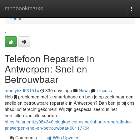
Home
mnobookmarks
Togg
navi
Home
1
Telefoon Reparatie in
Antwerpen: Snel en
Betrouwbaar
montyirkd531514
330 days ago
News
Discuss
Heb jij problemen met je smartphone en ben je op zoek naar een
snelle en betrouwbare reparatie in Antwerpen? Dan ben je bij ons
absoluut terecht gekomen! Wij zijn gespecialiseerd in het
herstellen van alle soorten
https://dianemtzy084346.blogkoo.com/smartphone-reparatie-in-
antwerpen-snel-en-betrouwbaar-56117754
Comments
Who Upvoted